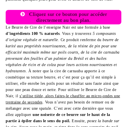
Cliquez sur ce bouton pour accéder
directement au bon plan.
Le Beurre de Cire de l’enseigne Nair est une formule à base
d’ingrédients 100 % naturels
. Vous y trouverez
5 composants
d’origine végétale et naturelle
. Ce produit renferme du
beurre de
karité aux propriétés nourrissantes, de la résine de pin pour une
efficacité maximale même sur poils courts, de la cire de carnauba
provenant des feuilles d’un palmier du Brésil et des huiles
végétales de ricin et de colza pour leurs actions nourrissantes et
hydratantes
. À noter que la cire de carnauba apporte à ce
cosmétique sa texture beurre, et c’est pour ça qu’il est simple à
utiliser, elle enrobe les poils pour un résultat sans faute ainsi que
pour une peau douce et nette. Pour utiliser le Beurre de Cire de
Nair, il
s’utilise tiède, alors faites-le chauffer au micro-ondes une
trentaine de secondes
. Vous n’avez pas besoin de remuer ou de
mélanger avec une spatule. C’est avec cette dernière que vous
allez appliquer
une noisette de ce beurre sur le haut de la
partie à épiler dans le sens du poil.
Ensuite,
posez la bande sur